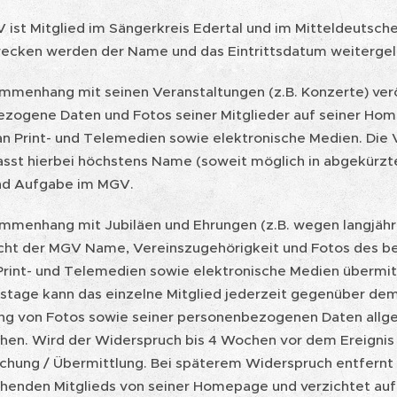
V ist Mitglied im Sängerkreis Edertal und im Mitteldeutsc
wecken werden der Name und das Eintrittsdatum weitergel
ammenhang mit seinen Veranstaltungen (z.B. Konzerte) verö
zogene Daten und Fotos seiner Mitglieder auf seiner Hom
an Print- und Telemedien sowie elektronische Medien. Die 
sst hierbei höchstens Name (soweit möglich in abgekürzte
nd Aufgabe im MGV.
ammenhang mit Jubiläen und Ehrungen (z.B. wegen langjähr
icht der MGV Name, Vereinszugehörigkeit und Fotos des be
Print- und Telemedien sowie elektronische Medien übermitte
stage kann das einzelne Mitglied jederzeit gegenüber dem
ng von Fotos sowie seiner personenbezogenen Daten allgem
hen. Wird der Widerspruch bis 4 Wochen vor dem Ereignis 
ichung / Übermittlung. Bei späterem Widerspruch entfernt
henden Mitglieds von seiner Homepage und verzichtet auf 