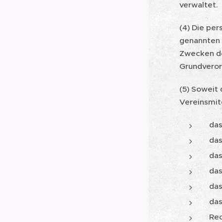
verwaltet.
(4) Die pe
genannten 
Zwecken der
Grundvero
(5) Soweit 
Vereinsmit
das
das
das
das
das
das
Rec