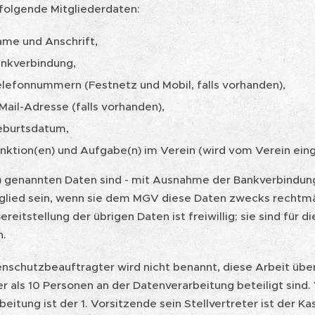
 folgende Mitgliederdaten:
me und Anschrift,
nkverbindung,
efonnummern (Festnetz und Mobil, falls vorhanden),
ail-Adresse (falls vorhanden),
burtsdatum,
ktion(en) und Aufgabe(n) im Verein (wird vom Verein ein
(1) genannten Daten sind - mit Ausnahme der Bankverbindung
glied sein, wenn sie dem MGV diese Daten zwecks rechtmä
Bereitstellung der übrigen Daten ist freiwillig; sie sind für 
h.
enschutzbeauftragter wird nicht benannt, diese Arbeit übe
r als 10 Personen an der Datenverarbeitung beteiligt sind. 
eitung ist der 1. Vorsitzende sein Stellvertreter ist der K