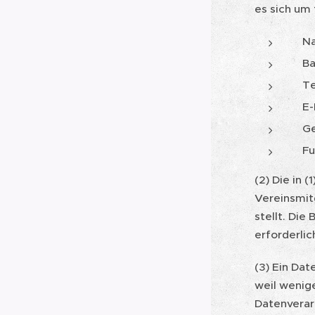
es sich um
Na
Ba
Tel
E-M
Ge
Fun
(2) Die in 
Vereinsmit
stellt. Die 
erforderlic
(3) Ein Dat
weil wenige
Datenverarb