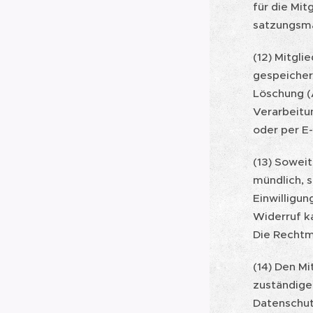
für die Mit
satzungsm
(12) Mitgl
gespeicher
Löschung (
Verarbeitu
oder per E
(13) Soweit
mündlich, s
Einwilligun
Widerruf ka
Die Rechtm
(14) Den M
zuständige
Datenschut