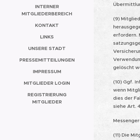
Übermittlu
INTERNER
MITGLIEDERBEREICH
(9) Mitglie
KONTAKT
herausgege
erfordern. 
LINKS
satzungsge
UNSERE STADT
Versicheru
Verwendung
PRESSEMITTEILUNGEN
gelöscht w
IMPRESSUM
(10) Ggf. I
MITGLIEDER LOGIN
wenn Mitgli
REGISTRIERUNG
dies der Fa
MITGLIEDER
siehe Art.
Messenger-
(11) Die Mi