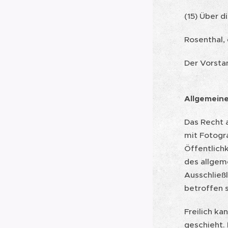
(15) Über d
Rosenthal, 
Der Vorsta
Allgemeine
Das Recht 
mit Fotogra
Öffentlich
des allgem
Ausschließ
betroffen 
Freilich ka
geschieht.