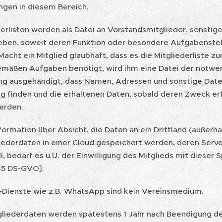
ngen in diesem Bereich.
derlisten werden als Datei an Vorstandsmitglieder, sonstig
ben, soweit deren Funktion oder besondere Aufgabenstel
Macht ein Mitglied glaubhaft, dass es die Mitgliederliste 
mäßen Aufgaben benötigt, wird ihm eine Datei der notwen
ng ausgehändigt, dass Namen, Adressen und sonstige Dat
 finden und die erhaltenen Daten, sobald deren Zweck erfü
erden.
nformation über Absicht, die Daten an ein Drittland (außerh
ederdaten in einer Cloud gespeichert werden, deren Server
ll, bedarf es u.U. der Einwilligung des Mitglieds mit dieser 
 45 DS-GVO].
Dienste wie z.B. WhatsApp sind kein Vereinsmedium.
tgliederdaten werden spätestens 1 Jahr nach Beendigung de