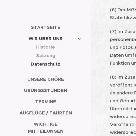
(6) Der MG
Statistikz
STARTSEITE
(7) Im Zus
WIR ÜBER UNS
personenbe
Historie
und Fotos 
Daten umfa
Satzung
Funktion u
Datenschutz
(8) Im Zus
UNSERE CHÖRE
veröffentl
ÜBUNGSSTUNDEN
an andere 
und Geburt
TERMINE
Übermittlu
AUSFLÜGE / FAHRTEN
widersprec
WICHTIGE
Veröffentl
MITTEILUNGEN
widersprec