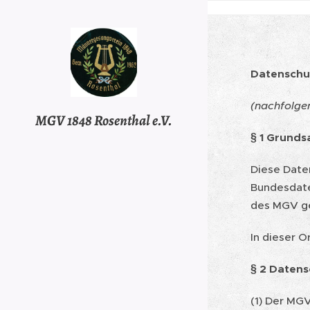
Datenschu
(nachfolge
MGV 1848 Rosenthal e.V.
§ 1 Grunds
Diese Date
Bundesdate
des MGV g
In dieser 
§ 2 Datens
(1) Der MG